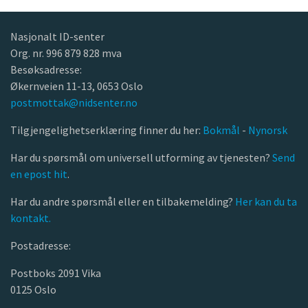
Nasjonalt ID-senter
Org. nr. 996 879 828 mva
Besøksadresse:
Økernveien 11-13, 0653 Oslo
postmottak@nidsenter.no
Tilgjengelighetserklæring finner du her:
Bokmål
-
Nynorsk
Har du spørsmål om universell utforming av tjenesten?
Send
en epost hit
.
Har du andre spørsmål eller en tilbakemelding?
Her kan du ta
kontakt.
Postadresse:
Postboks 2091 Vika
0125 Oslo