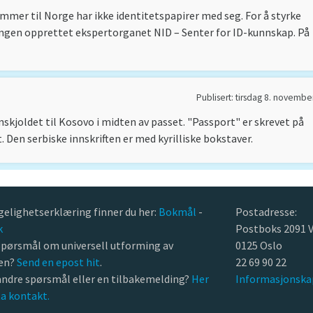
mer til Norge har ikke identitetspapirer med seg. For å styrke
ringen opprettet ekspertorganet NID – Senter for ID-kunnskap. På
Publisert: tirsdag 8. novembe
kjoldet til Kosovo i midten av passet. "Passport" er skrevet på
 Den serbiske innskriften er med kyrilliske bokstaver.
gelighetserklæring finner du her:
Bokmål
-
Postadresse:
k
Postboks 2091 V
spørsmål om universell utforming av
0125 Oslo
ten?
Send en epost hit
.
22 69 90 22
andre spørsmål eller en tilbakemelding?
Her
Informasjonska
ta kontakt.