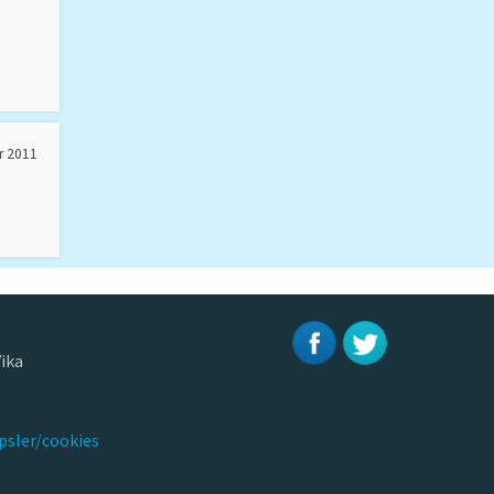
r 2011
ika
psler/cookies