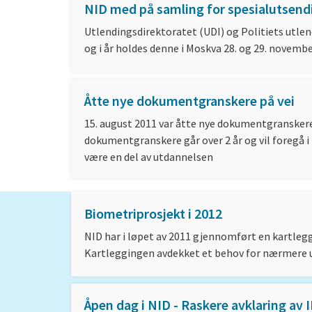
NID med på samling for spesialutsend
Utlendingsdirektoratet (UDI) og Politiets utlen
og i år holdes denne i Moskva 28. og 29. november
Åtte nye dokumentgranskere på vei
15. august 2011 var åtte nye dokumentgranskere
dokumentgranskere går over 2 år og vil foregå i 
være en del av utdannelsen
Biometriprosjekt i 2012
NID har i løpet av 2011 gjennomført en kartleg
Kartleggingen avdekket et behov for nærmere ut
Åpen dag i NID - Raskere avklaring av 