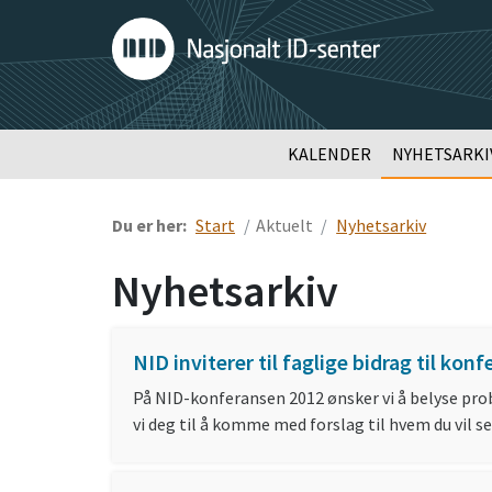
KALENDER
NYHETSARKI
Du er her:
Start
Aktuelt
Nyhetsarkiv
Nyhetsarkiv
NID inviterer til faglige bidrag til ko
På NID-konferansen 2012 ønsker vi å belyse prob
vi deg til å komme med forslag til hvem du vil s