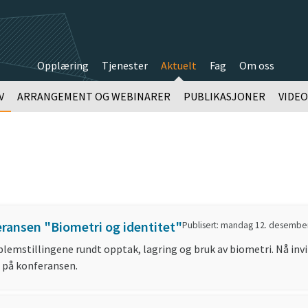
Opplæring
Tjenester
Aktuelt
Fag
Om oss
V
ARRANGEMENT OG WEBINARER
PUBLIKASJONER
VIDE
nferansen "Biometri og identitet"
Publisert: mandag 12. desembe
lemstillingene rundt opptak, lagring og bruk av biometri. Nå invi
e på konferansen.