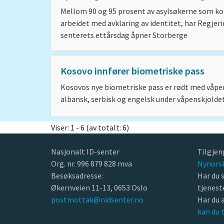
Mellom 90 og 95 prosent av asylsøkerne som kom
arbeidet med avklaring av identitet, har Regje
senterets ettårsdag åpner Storberge
Kosovo innfører biometriske pass
Kosovos nye biometriske pass er rødt med våpens
albansk, serbisk og engelsk under våpenskjoldet.
Viser: 1 - 6 (av totalt: 6)
Nasjonalt ID-senter
Tilgjen
Org. nr. 996 879 828 mva
Nynors
Besøksadresse:
Har du 
Økernveien 11-13, 0653 Oslo
tjenes
postmottak@nidsenter.no
Har du 
kan du 