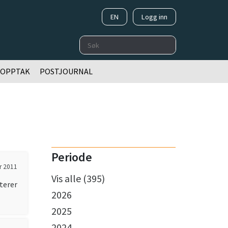
EN
Logg inn
Søk
OOPPTAK
POSTJOURNAL
Periode
r 2011
Vis alle (395)
terer
2026
2025
2024