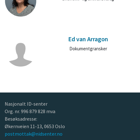
Ed van Arragon
Dokumentgransker
Nasjonalt ID-senter
Org. nr. 996 879 828 mva
Besøksadresse:
Økernveien 11-13, 0653 Oslo
postmottak@nidsenter.no