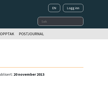
EN
Logg inn
Søk
OOPPTAK
POSTJOURNAL
blisert:
20 november 2013