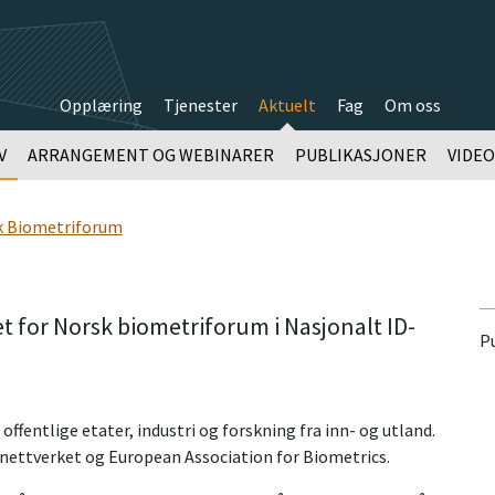
Opplæring
Tjenester
Aktuelt
Fag
Om oss
V
ARRANGEMENT OG WEBINARER
PUBLIKASJONER
VIDE
k Biometriforum
et for Norsk biometriforum i Nasjonalt ID-
Pu
offentlige etater, industri og forskning fra inn- og utland.
nettverket og European Association for Biometrics.