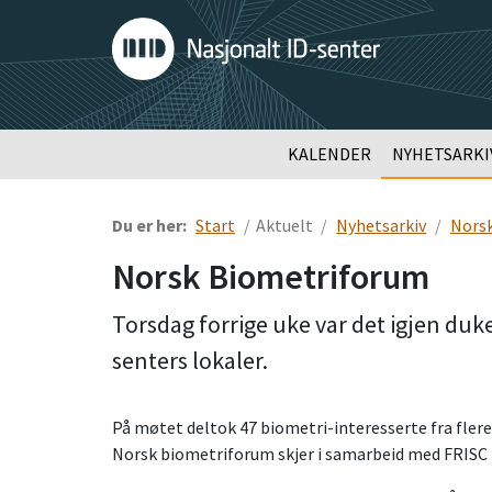
KALENDER
NYHETSARKI
Du er her:
Start
Aktuelt
Nyhetsarkiv
Nors
Norsk Biometriforum
Torsdag forrige uke var det igjen duk
senters lokaler.
På møtet deltok 47 biometri-interesserte fra flere 
Norsk biometriforum skjer i samarbeid med FRISC 