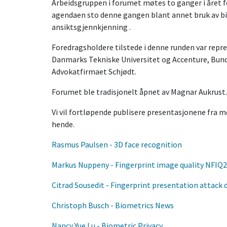
Arbeidsgruppen i forumet møtes to ganger i året fo
agendaen sto denne gangen blant annet bruk av
bi
ansiktsgjennkjenning .
Foredragsholdere tilstede i denne runden var repre
Danmarks Tekniske Universitet og Accenture, Bund
Advokatfirmaet Schjødt.
Forumet ble tradisjonelt åpnet av Magnar Aukrust.
Vi vil fortløpende publisere presentasjonene fra 
hende.
Rasmus Paulsen - 3D face recognition
Markus Nuppeny - Fingerprint image quality NFIQ2
Citrad Sousedit - Fingerprint presentation attack
Christoph Busch - Biometrics News
Nancy Yue Lu - Biometric Privacy