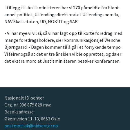
I tillegg til Justisministeren har vi 270 påmeldte fra blant
annet politiet, Utlendingsdirektoratet Utlendingsnemda,
NAV Skattetaten, UD, NOKUT og SAK.
- Vi har mye vi vil si, så vi har lagt opp til korte foredrag med
mange foredragsholdere, sier kommunikasjonsjef Wenche
Bjørngaard. - Dagen kommer til å gå i et forrykende tempo.
Vi feirer også at det er tre år siden vi ble opprettet, og da er
det ekstra moro at Justisministeren besøker konferansen.
Nasjonalt ID-senter
Org. nr. 996 879 828 mva
Besøksadresse:
Økernveien 11-13, 0653 Oslo
postmottak@nidsenter.no