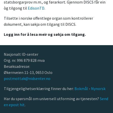
statsborgarprov m.m., og førarkort. Gjennom DISCS får ein
òg tilgong til
EdisonTD
.
Tilsette i norske offentlege organ som kontrollerer
dokument, kan søkja om tilgang til DISCS.
Logg inn for å lesa meir og søkja om tilgang.
Nasjonalt ID-senter
Org. nr. 996 879 828 mva
Besøksadresse:
Økernveien 11-13, 0653 Oslo
postmottak@nidsenter.no
Tilgjengelighetserklæring finner du her:
Bokmål
-
Nynorsk
Har du spørsmål om universell utforming av tjenesten?
Send
en epost hit
.