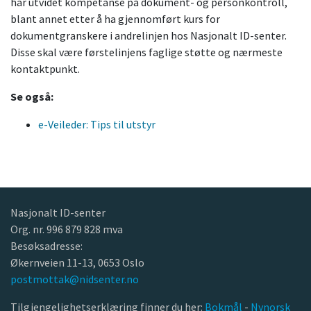
har utvidet kompetanse på dokument- og personkontroll,
blant annet etter å ha gjennomført kurs for
dokumentgranskere i andrelinjen hos Nasjonalt ID-senter.
Disse skal være førstelinjens faglige støtte og nærmeste
kontaktpunkt.
Se også:
e-Veileder: Tips til utstyr
Nasjonalt ID-senter
Org. nr. 996 879 828 mva
Besøksadresse:
Økernveien 11-13, 0653 Oslo
postmottak@nidsenter.no
Tilgjengelighetserklæring finner du her:
Bokmål
-
Nynorsk