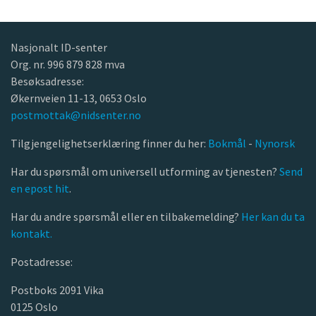
Nasjonalt ID-senter
Org. nr. 996 879 828 mva
Besøksadresse:
Økernveien 11-13, 0653 Oslo
postmottak@nidsenter.no
Tilgjengelighetserklæring finner du her:
Bokmål
-
Nynorsk
Har du spørsmål om universell utforming av tjenesten?
Send
en epost hit
.
Har du andre spørsmål eller en tilbakemelding?
Her kan du ta
kontakt.
Postadresse:
Postboks 2091 Vika
0125 Oslo