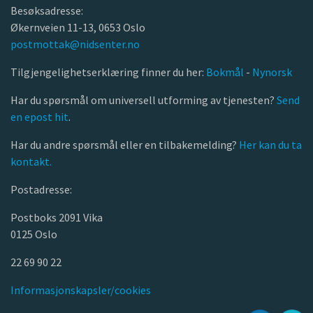
Besøksadresse:
Økernveien 11-13, 0653 Oslo
postmottak@nidsenter.no
Tilgjengelighetserklæring finner du her:
Bokmål
-
Nynorsk
Har du spørsmål om universell utforming av tjenesten?
Send
en epost hit
.
Har du andre spørsmål eller en tilbakemelding?
Her kan du ta
kontakt.
Postadresse:
Postboks 2091 Vika
0125 Oslo
22 69 90 22
Informasjonskapsler/cookies