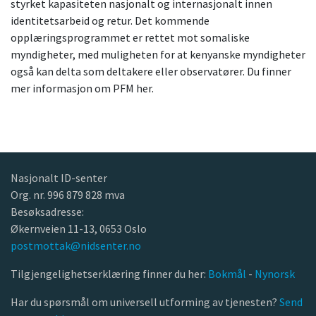
styrket kapasiteten nasjonalt og internasjonalt innen
identitetsarbeid og retur. Det kommende
opplæringsprogrammet er rettet mot somaliske
myndigheter, med muligheten for at kenyanske myndigheter
også kan delta som deltakere eller observatører. Du finner
mer informasjon om PFM her.
Nasjonalt ID-senter
Org. nr. 996 879 828 mva
Besøksadresse:
Økernveien 11-13, 0653 Oslo
postmottak@nidsenter.no
Tilgjengelighetserklæring finner du her:
Bokmål
-
Nynorsk
Har du spørsmål om universell utforming av tjenesten?
Send