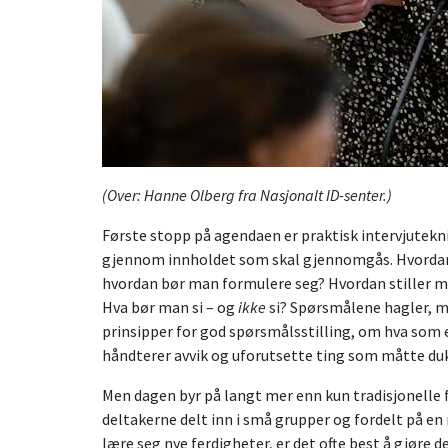
(Over: Hanne Olberg fra Nasjonalt ID-senter.)
Første stopp på agendaen er praktisk intervjutekni
gjennom innholdet som skal gjennomgås. Hvordan 
hvordan bør man formulere seg? Hvordan stiller 
Hva bør man si – og
ikke
si? Spørsmålene hagler, me
prinsipper for god spørsmålsstilling, om hva som 
håndterer avvik og uforutsette ting som måtte dukk
Men dagen byr på langt mer enn kun tradisjonelle f
deltakerne delt inn i små grupper og fordelt på en 
lære seg nye ferdigheter, er det ofte best å gjøre 