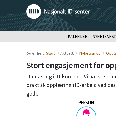
KALENDER
NYHETSARKI
Du er her:
Start
Aktuelt
Nyhetsarkiv
Opplæ
Stort engasjement for op
Opplæring i ID-kontroll: Vi har vært m
praktisk opplæring i ID-arbeid ved pa
gode.