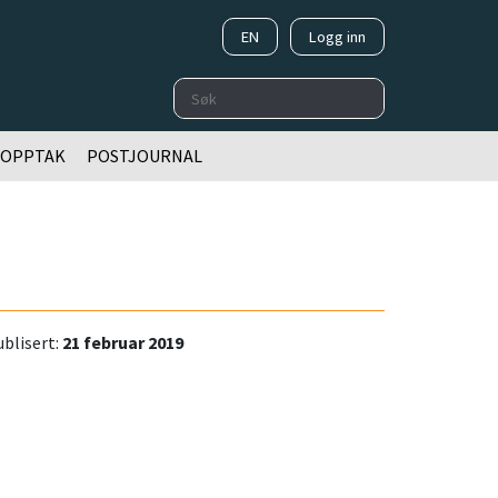
EN
Logg inn
Søk
OOPPTAK
POSTJOURNAL
blisert:
21 februar 2019