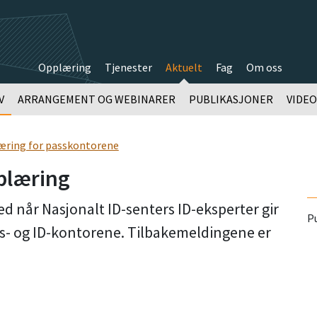
Opplæring
Tjenester
Aktuelt
Fag
Om oss
V
ARRANGEMENT OG WEBINARER
PUBLIKASJONER
VIDE
ring for passkontorene
plæring
ed når Nasjonalt ID-senters ID-eksperter gir
Pu
ss- og ID-kontorene. Tilbakemeldingene er