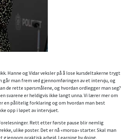
kk. Hanne og Vidar veksler på å lose kursdeltakerne trygt
går man frem ved gjennomføringen av et intervju, og
man de rette spørsmålene, og hvordan ordlegger man seg?
n svarene er heldigvis ikke langt unna. Vi lærer mer om
er en pålitelig forklaring og om hvordan man best
e opp i løpet av intervjuet.
orelesninger. Rett etter første pause blir nemlig
rekke, ulike poster. Det er nå «moroa» starter. Skal man
det gjennom praktisk arbeid. Learning by doing.