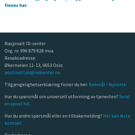
finnes her.
Nasjonalt ID-senter
Org. nr. 996 879 828 mva
Besøksadresse:
Økernveien 11-13, 0653 Oslo
postmottak@nidsenter.no
Tilgjengelighetserklæring finner du her:
Bokmål
-
Nynorsk
Har du spørsmål om universell utforming av tjenesten?
Send
en epost hit
.
Har du andre spørsmål eller en tilbakemelding?
Her kan du ta
kontakt.