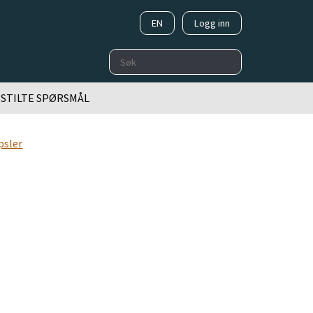
EN
Logg inn
Søk
 STILTE SPØRSMÅL
psler