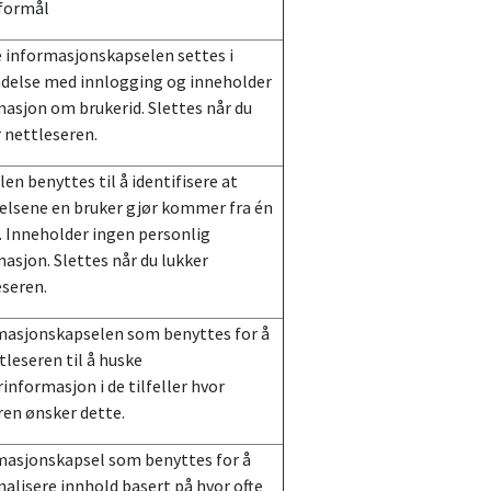
formål
 informasjonskapselen settes i
ndelse med innlogging og inneholder
asjon om brukerid. Slettes når du
 nettleseren.
en benyttes til å identifisere at
elsene en bruker gjør kommer fra én
. Inneholder ingen personlig
asjon. Slettes når du lukker
eseren.
masjonskapselen som benyttes for å
tleseren til å huske
informasjon i de tilfeller hvor
ren ønsker dette.
masjonskapsel som benyttes for å
alisere innhold basert på hvor ofte