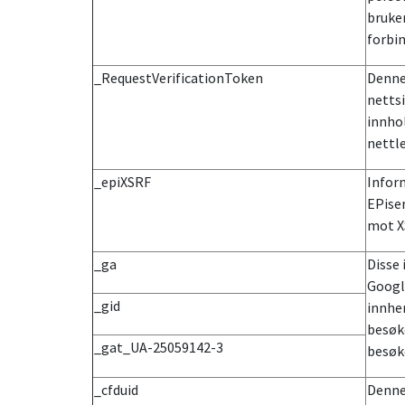
bruker
forbi
_RequestVerificationToken
Denne
netts
innhol
nettl
_epiXSRF
Infor
EPiser
mot X
_ga
Disse 
Google
_gid
innhen
besøk
_gat_UA-25059142-3
besøke
_cfduid
Denne