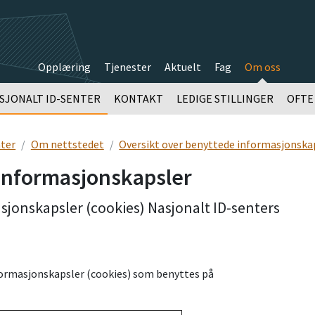
Opplæring
Tjenester
Aktuelt
Fag
Om oss
SJONALT ID-SENTER
KONTAKT
LEDIGE STILLINGER
OFTE
ter
Om nettstedet
Oversikt over benyttede informasjonska
informasjonskapsler
sjonskapsler (cookies) Nasjonalt ID-senters
nformasjonskapsler (cookies) som benyttes på