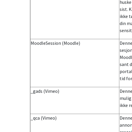
huske
sist. 
ikke t
din ma
sensit
MoodleSession (Moodle)
Denne 
sesjon
Moodl
sant d
porta
tid fo
_gads (Vimeo)
Denne
mulig 
ikke r
_qca (Vimeo)
Denne
annon