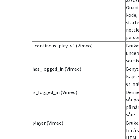
assos
Quantc
kode, 
starte
nettle
perso
_continous_play_v3 (Vimeo)
Brukes
under
var si
has_logged_in (Vimeo)
Benytt
Kapsel
er inn
is_logged_in (Vimeo)
Denne 
vår po
på nå
våre.
player (Vimeo)
Brukes
for å 
HTML- 