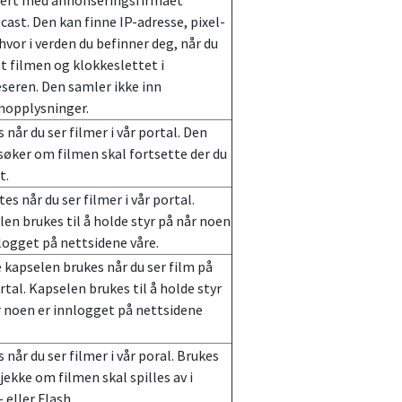
iert med annonseringsfirmaet
ast. Den kan finne IP-adresse, pixel-
hvor i verden du befinner deg, når du
t filmen og klokkeslettet i
seren. Den samler ikke inn
nopplysninger.
 når du ser filmer i vår portal. Den
søker om filmen skal fortsette der du
st.
es når du ser filmer i vår portal.
en brukes til å h
olde styr på når noen
logget på nettsidene våre.
kapselen brukes når du ser film på
rtal. Kapselen brukes til å holde styr
r noen er innlogget på nettsidene
 når du ser filmer i vår poral. Brukes
sjekke om filmen skal spilles av i
eller Flash.