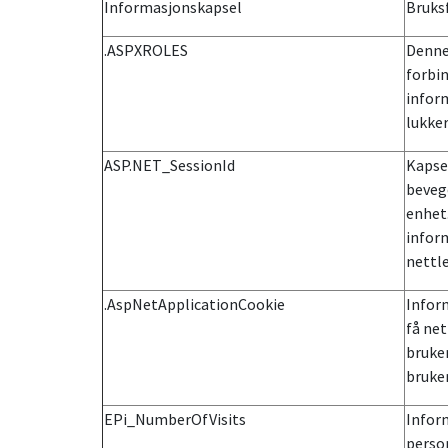
Informasjonskapsel
Bruks
.ASPXROLES
Denne
forbi
inform
lukker
ASP.NET_SessionId
Kapsel
beveg
enhet
inform
nettl
.AspNetApplicationCookie
Infor
få net
bruker
bruke
EPi_NumberOfVisits
Infor
person