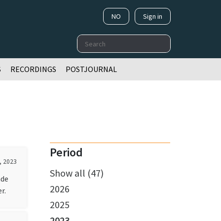
NO
Sign in
Search
S
RECORDINGS
POSTJOURNAL
Period
, 2023
Show all (47)
nde
2026
r.
2025
2023