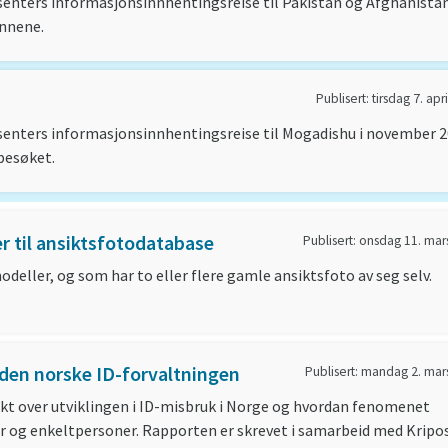
senters informasjonsinnhentingsreise til Pakistan og Afghanistan
unnene.
Publisert: tirsdag 7. apr
senters informasjonsinnhentingsreise til Mogadishu i november 2
besøket.
r til ansiktsfotodatabase
Publisert: onsdag 11. mar
deller, og som har to eller flere gamle ansiktsfoto av seg selv.
i den norske ID-forvaltningen
Publisert: mandag 2. mar
ikt over utviklingen i ID-misbruk i Norge og hvordan fenomenet
tor og enkeltpersoner. Rapporten er skrevet i samarbeid med Kripos