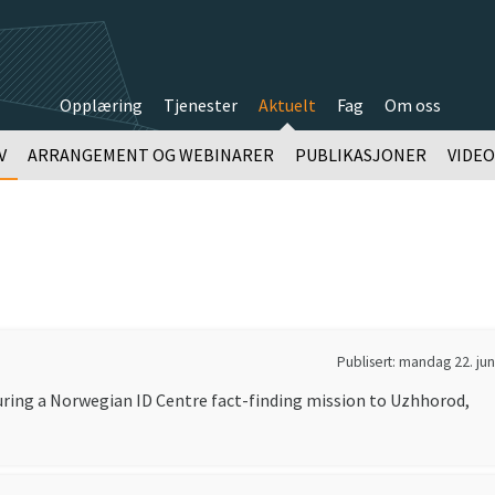
Opplæring
Tjenester
Aktuelt
Fag
Om oss
V
ARRANGEMENT OG WEBINARER
PUBLIKASJONER
VIDE
Publisert: mandag 22. ju
during a Norwegian ID Centre fact-finding mission to Uzhhorod,