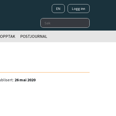
EN
Logg inn
Søk
OOPPTAK
POSTJOURNAL
blisert:
26 mai 2020