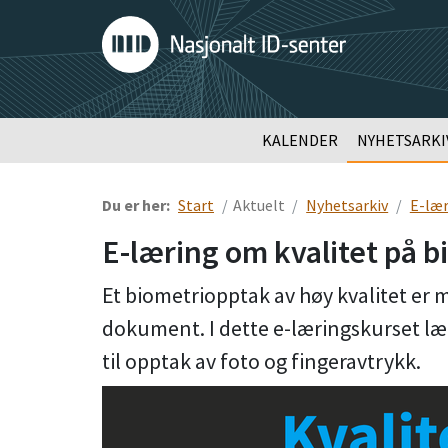
KALENDER
NYHETSARKI
Du er her:
Start
Aktuelt
Nyhetsarkiv
E-lær
E-læring om kvalitet på 
Et biometriopptak av høy kvalitet er me
dokument. I dette e-læringskurset l
til opptak av foto og fingeravtrykk.