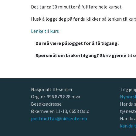
Det tar ca 30 minutter å fullføre hele kurset.
Husk å logge deg på før du klikker på lenken til ku
Lenke til kurs
Du må være pålogget for å få tilgang.
Spørsmål om brukertilgang? Skriv gjerne til
Nasjonalt ID-senter
Tilgjen
Org. nr. 996 879 828 mva
Nynors
Besøksadresse:
Har du 
Økernveien 11-13, 0653 Oslo
tjenes
postmottak@nidsenter.no
Har du 
kan du 