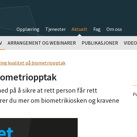
Opplæring
Tjenester
Aktuelt
Fag
Om oss
V
ARRANGEMENT OG WEBINARER
PUBLIKASJONER
VIDE
ing kvalitet på biometriopptak
biometriopptak
d på å sikre at rett person får rett
Pu
ærer du mer om biometrikiosken og kravene