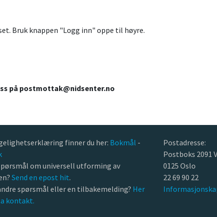
rset. Bruk knappen "Logg inn" oppe til høyre.
 oss på postmottak@nidsenter.no
gelighetserklæring finner du her:
Bokmål
-
Postadresse:
k
Postboks 2091 V
spørsmål om universell utforming av
0125 Oslo
ten?
Send en epost hit
.
22 69 90 22
andre spørsmål eller en tilbakemelding?
Her
Informasjonska
ta kontakt.