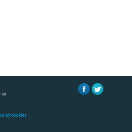
ika
psler/cookies