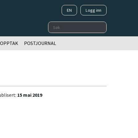
EN
Logg inn
Søk
OOPPTAK
POSTJOURNAL
blisert:
15 mai 2019