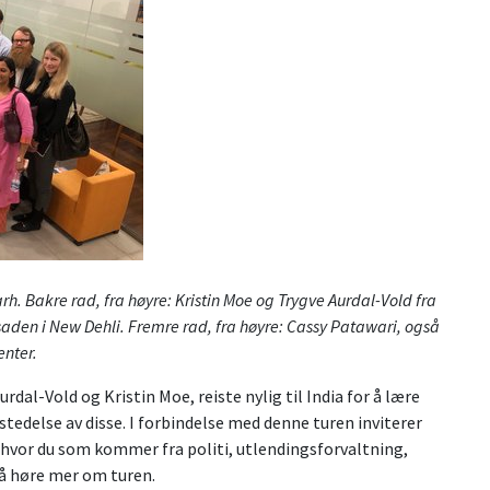
h. Bakre rad, fra høyre: Kristin Moe og Trygve Aurdal-Vold fra
saden i New Dehli. Fremre rad, fra høyre: Cassy Patawari, også
enter.
dal-Vold og Kristin Moe, reiste nylig til India for å lære
edelse av disse. I forbindelse med denne turen inviterer
, hvor du som kommer fra politi, utlendingsforvaltning,
l å høre mer om turen.