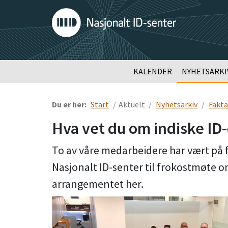
KALENDER
NYHETSARKI
Du er her:
Start
Aktuelt
Nyhetsarkiv
Faktar
Hva vet du om indiske I
To av våre medarbeidere har vært på fak
Nasjonalt ID-senter til frokostmøte 
arrangementet her.