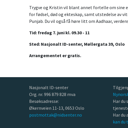
Trygve og Kristin vil blant annet fortelle om sine e
for fødsel, død og ekteskap, samt utstedelse av vi
Punjab. Du vil også få høre litt om Aadhaar, verde
Tid: fredag 7. juni kl. 09.30 - 11
Sted: Nasjonalt ID-senter, Møllergata 39, Oslo
Arrangementet er gratis.
Nasjonalt ID-senter
Tilgjen
Org. nr. 996 879 828 mva
Nynors
Besøksadresse:
Har du 
Økernveien 11-13, 0653 Oslo
tjenes
postmottak@nidsenter.no
Har du 
kan du 