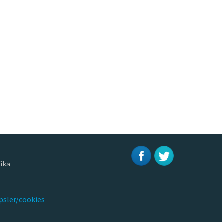
ika
psler/cookies