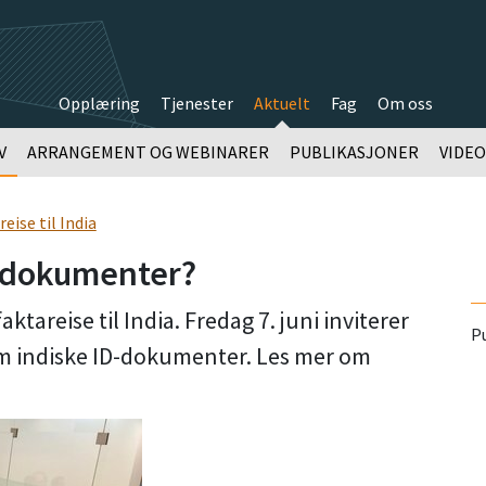
Opplæring
Tjenester
Aktuelt
Fag
Om oss
V
ARRANGEMENT OG WEBINARER
PUBLIKASJONER
VIDE
eise til India
D-dokumenter?
tareise til India. Fredag 7. juni inviterer
Pu
om indiske ID-dokumenter. Les mer om