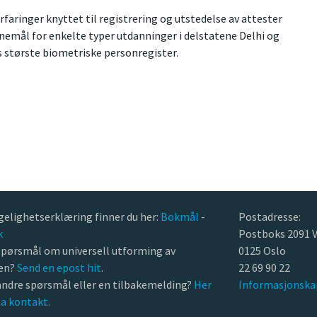
rfaringer knyttet til registrering og utstedelse av attester
tnemål for enkelte typer utdanninger i delstatene Delhi og
ns største biometriske personregister.
gelighetserklæring finner du her:
Bokmål
-
Postadresse:
k
Postboks 2091 V
spørsmål om universell utforming av
0125 Oslo
ten?
Send en epost hit
.
22 69 90 22
andre spørsmål eller en tilbakemelding?
Her
Informasjonska
ta kontakt.