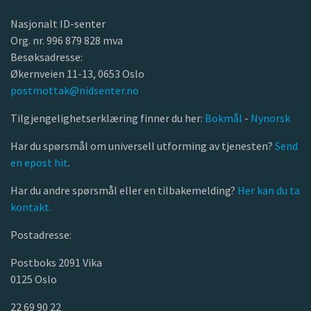
Nasjonalt ID-senter
Org. nr. 996 879 828 mva
Besøksadresse:
Økernveien 11-13, 0653 Oslo
postmottak@nidsenter.no
Tilgjengelighetserklæring finner du her:
Bokmål
-
Nynorsk
Har du spørsmål om universell utforming av tjenesten?
Send
en epost hit
.
Har du andre spørsmål eller en tilbakemelding?
Her kan du ta
kontakt.
Postadresse:
Postboks 2091 Vika
0125 Oslo
22 69 90 22