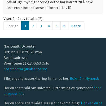
offentlige myndigheter og dette har bidratt til å heve
senterets kompetanse på kontroll av ID.
Viser: 1 - 9 (av totalt: 47)
Forrige
1
2
3
4
5
6
Neste
Nasjonalt ID-senter
Org. nr. 996 879 828 mva
Besøksadresse:
Økernveien 11-13, 0653 Oslo
postmottak@nidsenter.no
Tilgjengelighetserklæring finner du her:
Bokmål
-
Nynorsk
Har du spørsmål om universell utforming av tjenesten?
Send
en epost hit
.
Har du andre spørsmål eller en tilbakemelding?
Her kan du ta