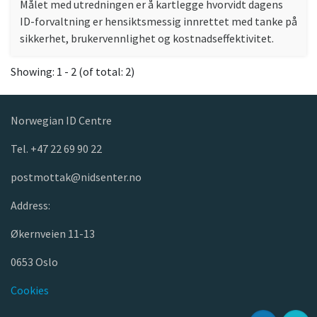
Målet med utredningen er å kartlegge hvorvidt dagens
ID-forvaltning er hensiktsmessig innrettet med tanke på
sikkerhet, brukervennlighet og kostnadseffektivitet.
Showing: 1 - 2 (of total: 2)
Norwegian ID Centre
Tel. +47 22 69 90 22
postmottak@nidsenter.no
Address:
Økernveien 11-13
0653 Oslo
Cookies