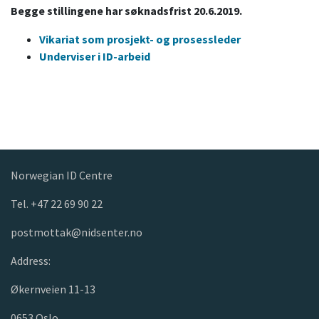
Begge stillingene har søknadsfrist 20.6.2019.
Vikariat som prosjekt- og prosessleder
Underviser i ID-arbeid
Norwegian ID Centre
Tel. +47 22 69 90 22
postmottak@nidsenter.no
Address:
Økernveien 11-13
0653 Oslo