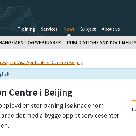
Training
Services
News
Subject
About us
RANGEMENT OG WEBINARER
PUBLICATIONS AND DOCUMENT
wegian Visa Application Centre i Beijing
glish
n Centre i Beijing
opplevd en stor økning i søknader om
P
 arbeidet med å bygge opp et servicesenter
sen.