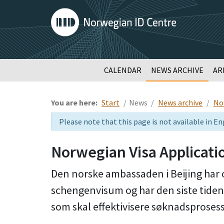
CALENDAR
NEWS ARCHIVE
AR
You are here:
Start
News
News archive
Nor
Please note that this page is not available in En
Norwegian Visa Applicatio
Den norske ambassaden i Beijing har 
schengenvisum og har den siste tiden
som skal effektivisere søknadsproses