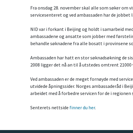
Fra onsdag 28. november skal alle som søker om
v
servicesenteret og ved ambassaden har de jobbet 
NID var i forkant i Beijing og holdt i samarbeid me
ambassadene og ansatte som jobber med
førsteli
behandle søknadene fra alle bosatt i provinsene 
Ambassaden har hatt en stor søknadsøkning de sis
2008 ligger det nå an til å utstedes omtrent 21000
Ved ambassaden er de meget fornøyde med services
utvidede åpningssider. Norges ambassaderåd i Beijin
arbeidet med å forbedre servicen for de i regione
Senterets nettside
finner du her
.