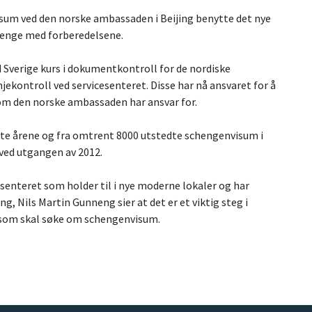
isum
ved den norske ambassaden i Beijing benytte det nye
lenge med forberedelsene.
d Sverige kurs i dokumentkontroll for de nordiske
njekontroll
ved servicesenteret. Disse har nå ansvaret for å
som den norske ambassaden har ansvar for.
te årene og fra omtrent 8000 utstedte
schengenvisum
i
 ved utgangen av 2012.
enteret som holder til i nye moderne lokaler og har
g, Nils Martin Gunneng sier at det er et viktig steg i
n som skal søke om schengenvisum.