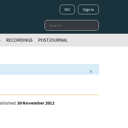
NO
Sign in
Search
S
RECORDINGS
POSTJOURNAL
×
ublished:
30 November 2012