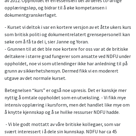
av 2012. Oppholdet er en essensiell del av deres to-årlige
opplæringsløp, og bidrar til å øke kompetansen i
dokumentgranskerfaget.
- Kurset vi deltok i var en kortere versjon av et åtte ukers kurs
som britisk politi og dokumentrelatert grensepersonell kan
søke om å få ta del i, sier Janne og Yoran.
- Grunnen til at det ble noe kortere for oss var at de britiske
deltakere i større grad fungerer som ansatte ved NDFU under
oppholdet, noe vi som utlendinger ikke har anledning til på
grunn av sikkerhetshensyn. Dermed fikk vi en moderert
utgave av det normale kurset.
Betegnelsen “kurs” er også noe upresis. Det er kanskje mer
nyttig å omtale oppholdet som en utveksling. - Vi fikk mye
intensiv opplæring i kursform, men det handlet like mye om
å knytte kjennskap og å se hvilke ressurser NDFU hadde.
- Vi ble godt mottatt av våre britiske kollegaer, som var
svært interessert i å dele sin kunnskap. NDFU har ca 45